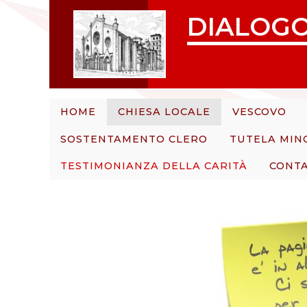
S
DIALOGO
k
i
p
t
o
c
HOME
CHIESA LOCALE
VESCOVO
o
SOSTENTAMENTO CLERO
TUTELA MIN
n
t
TESTIMONIANZA DELLA CARITÀ
CONTA
e
n
t